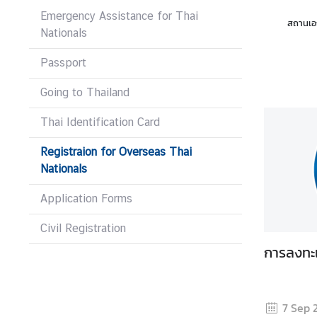
s
Emergency Assistance for Thai
สถานเอก
Nationals
V
Passport
i
s
Going to Thailand
a
S
Thai Identification Card
e
Registraion for Overseas Thai
r
Nationals
v
i
Application Forms
c
e
Civil Registration
s
การลงทะ
A
b
7 Sep 