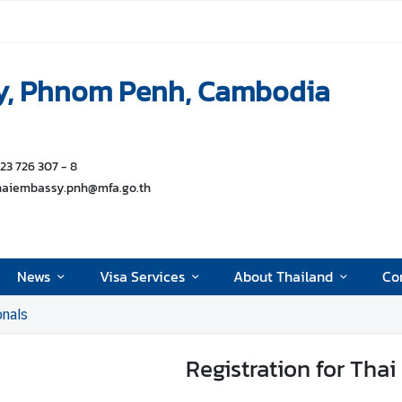
y, Phnom Penh, Cambodia
 23 726 307 - 8
thaiembassy.pnh@mfa.go.th
News
Visa Services
About Thailand
Con
onals
Registration for Thai