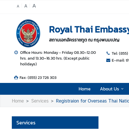
A
A
A
H
Royal Thai Embass
o
m
สถานเอกอัครราชทูต ณ กรุงพนมเปญ
e
A
Office Hours: Monday - Friday 08.30–12.00
Tel: (855)
hrs. and 13.30–16.30 hrs. (Except public
b
E-mail: 
holidays)
o
u
Fax: (855) 23 726 303
t
U
Home
About Us
s
Home
Services
Registraion for Overseas Thai Nati
N
e
Services
w