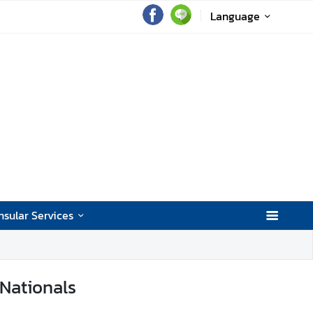
Language
sular Services
 Nationals