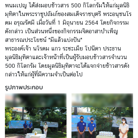
พนมเปญ ได้ส่งมอบข้าวสาร 500 กิโลกรัมให้แก่มูลนิธิ
เ
อ
มุทิตาในพระราชูปถัมภ์ของสมเด็จราชบุตรี พระอนุชนโร
ก
ดม อรุณรัศมี เมื่อวันที่ 1 มิถุนายน 2564 โดยกิจกรรม
อั
ดังกล่าว เป็นส่วนหนึ่งของกิจกรรมจิตอาสาบำเพ็ญ
ค
สาธารณประโยชน์ "มีแล้วแบ่งปัน"
ร
พระองค์เจ้า นโรดม แกว ระซะเม็ย โปนีตา ประธาน
ร
มูลนิธิมุทิตาและเจ้าหน้าที่เป็นผู้รับมอบข้าวสารจำนวน
า
ช
500 กิโลกรัม โดยมูลนิธิมุทิตาจะได้แจกจ่ายข้าวสารดัง
ทู
กล่าวให้แก่ผู้ที่มีความจำเป็นต่อไป
ต
รูปภาพประกอบ
ฯ
ข่
า
ว
แ
ล