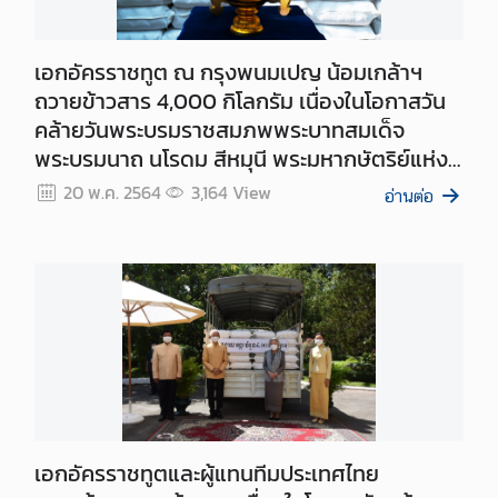
ก
า
ร
เอกอัครราชทูต ณ กรุงพนมเปญ น้อมเกล้าฯ
ต
ถวายข้าวสาร 4,000 กิโลกรัม เนื่องในโอกาสวัน
ร
คล้ายวันพระบรมราชสมภพพระบาทสมเด็จ
ว
พระบรมนาถ นโรดม สีหมุนี พระมหากษัตริย์แห่ง
จ
กัมพูชา
20 พ.ค. 2564
3,164
View
อ่านต่อ
ล
ง
ต
ร
า
(
V
I
S
A
)
เอกอัครราชทูตและผู้แทนทีมประเทศไทย