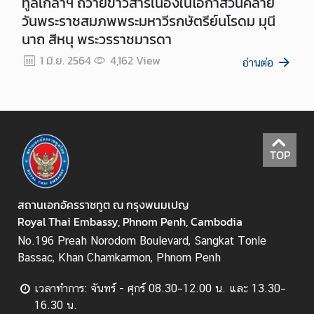
ทูลเกล้าฯ ถวายข้าวสารเนื่องในโอกาสวันคล้าย
วันพระราชสมภพพระมหาวีรกษัตรีย์นโรดม มุนี
บ
นาถ สีหนุ พระวรราชมารดา
ริ
ก
1 มิ.ย. 2564
4,162
View
อ่านต่อ
า
ร
ด้
า
น
TOP
ก
ง
สุ
สถานเอกอัครราชทูต ณ กรุงพนมเปญ
ล
Royal Thai Embassy, Phnom Penh, Cambodia
No.196 Preah Norodom Boulevard, Sangkat Tonle
เ
Bassac, Khan Chamkarmon, Phnom Penh
ม
นู
เวลาทำการ: จันทร์ - ศุกร์ 08.30–12.00 น. และ 13.30–
ส่
16.30 น.