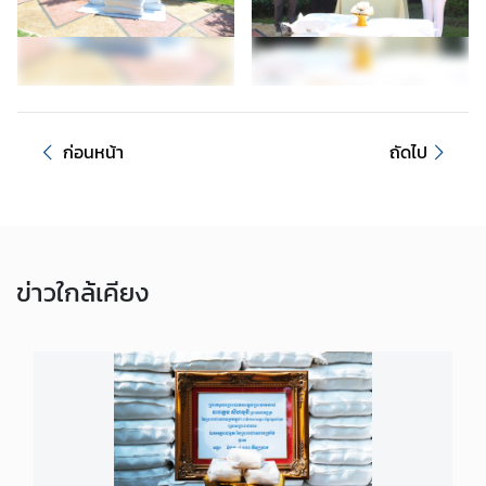
ะ
กิ
จ
ก
ร
ร
ก่อนหน้า
ถัดไป
ม
ธุ
ร
ข่าว
ใกล้เคียง
กิ
จ
ข้
อ
มู
ล