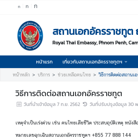
ก
ก
ก
ห
สถานเอกอัครราชทูต
น้
า
Royal Thai Embassy, Phnom Penh, Ca
แ
ร
ก
หน้าแรก
เกี่ยวกับสถานเอกอัครราชทูตฯ
เ
หน้าหลัก
บริการ
ช่วยเหลือคนไทย
วิธีการติดต่อสถานเ
กี่
ย
วิธีการติดต่อสถานเอกอัครราชทูต
ว
กั
วันที่นำเข้าข้อมูล
7 ก.ย. 2562
วันที่ปรับปรุงข้อมูล
30 พ
บ
ส
ถ
เหตุจำเป็นเร่งด่วน เช่น คนไทยเสียชีวิต ประสบอุบัติเหตุ หนังส
า
หมายเลขฉุกเฉินสถานเอกอัครราชทูตฯ +855 77 888 144
น