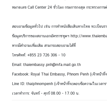
เ
หมายเลข Call Center 24 ชั่วโมง กรมการกงสุล กระทรวงกา
อ
ก
อั
สอบถามข้อมูลทั่วไป เช่น การทำหนังสือเดินทางไทย ทะเบียนราษ
ค
ร
ข้อมูลบริการของสถานเอกอัครราชทูตฯ
http://www.thaiemb
ร
า
หากมีคำถามเพิ่มเติม สามารถสอบถามได้ที่
ช
โทรศัพท์: +855 23 726 306 - 10
ทู
ต
Email:
thaie
mbassy.pnh@mfa.mail.go.th
ฯ
Facebook:
Royal Thai Embassy, Phnom Penh
(เจ้าหน้าท
ข่
Line ID: thaiphnompenh (เจ้าหน้าที่จะตอบข้อความในเวลาร
า
เวลาทำการ: จันทร์ - ศุกร์ 08.00 - 17.00 น.
ว
แ
ล