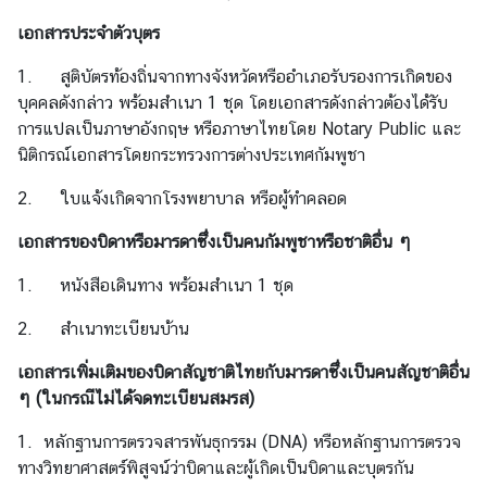
ะ
เอกสารประจำตัวบุตร
กิ
จ
1. สูติบัตรท้องถิ่นจากทางจังหวัดหรืออำเภอรับรองการเกิดของ
ก
บุคคลดังกล่าว พร้อมสำเนา 1 ชุด โดยเอกสารดังกล่าวต้องได้รับ
ร
การแปลเป็นภาษาอังกฤษ หรือภาษาไทยโดย Notary Public และ
ร
นิติกรณ์เอกสารโดยกระทรวงการต่างประเทศกัมพูชา
ม
2. ใบแจ้งเกิดจากโรงพยาบาล หรือผู้ทำคลอด
เอกสารของบิดาหรือมารดาซึ่งเป็นคนกัมพูชาหรือชาติอื่น ๆ
ธุ
ร
1. หนังสือเดินทาง พร้อมสำเนา 1 ชุด
กิ
จ
2. สำเนาทะเบียนบ้าน
เอกสารเพิ่มเติมของบิดาสัญชาติไทยกับมารดาซึ่งเป็นคนสัญชาติอื่น
ข้
ๆ (ในกรณีไม่ได้จดทะเบียนสมรส)
อ
1. หลักฐานการตรวจสารพันธุกรรม (DNA) หรือหลักฐานการตรวจ
มู
ทางวิทยาศาสตร์พิสูจน์ว่าบิดาและผู้เกิดเป็นบิดาและบุตรกัน
ล