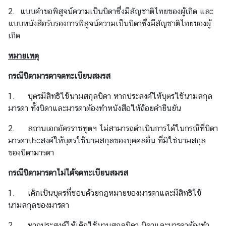
ก
2. แบบคำขอพิสูจน์ความเป็นบิดาซึ่งมีสัญชาติไทยของผู้เกิด และ
า
แบบหนังสือรับรองการพิสูจน์ความเป็นบิดาซึ่งมีสัญชาติไทยของผู้
ร
เกิด
ต
ร
หมายเหตุ
ว
กรณีบิดามารดาจดทะเบียนสมรส
จ
ล
1. บุตรมีสิทธิใช้นามสกุลบิดา หากประสงค์ให้บุตรใช้นามสกุล
ง
มารดา ทั้งบิดาและมารดาต้องทำหนังสือให้ถ้อยคำยืนยัน
ต
ร
2. สถานเอกอัครราชทูตฯ ไม่สามารถดำเนินการได้ในกรณีที่บิดา
า
มารดาประสงค์ให้บุตรใช้นามสกุลของบุคคลอื่น ที่มิใช่นามสกุล
(
ของบิดามารดา
V
กรณีบิดามารดาไม่ได้จดทะเบียนสมรส
I
S
1. เด็กเป็นบุตรที่ชอบด้วยกฎหมายของมารดาและมีสิทธิใช้
A
นามสกุลของมารดา
)
2. หากประสงค์ให้เด็กใช้นามสกุลบิดา บิดาและมารดาต้องทำ