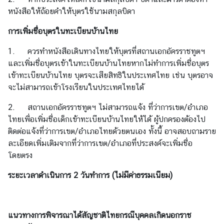
หนังสือให้ถ้อยคำให้บุตรใช้นามสกุลบิดา
บ
ริ
การเพิ่มชื่อบุตรในทะเบียนบ้านไทย
ก
1. ควรทำหนังสือเดินทางไทยให้บุตรที่สถานเอกอัครราชทูตฯ
า
และเพิ่มชื่อบุตรเข้าในทะเบียนบ้านไทยหากไม่ทำการเพิ่มชื่อบุตร
ร
เข้าทะเบียนบ้านไทย บุตรจะเสียสิทธิในประเทศไทย เช่น บุตรอาจ
ด้
จะไม่สามารถเข้าโรงเรียนในประเทศไทยได้
า
น
2. สถานเอกอัครราชทูตฯ ไม่สามารถแจ้ง ที่ว่าการเขต/อำเภอ
ก
ไทยเพื่อเพิ่มชื่อเด็กเข้าทะเบียนบ้านไทยให้ได้ ผู้ปกครองต้องไป
ง
ติดต่อแจ้งที่ว่าการเขต/อำเภอไทยด้วยตนเอง ทั้งนี้ อาจสอบถามราย
สุ
ละเอียดเพิ่มเติมจากที่ว่าการเขต/อำเภอที่ประสงค์จะเพิ่มชื่อ
ล
โดยตรง
ระยะเวลาดำเนินการ
2
วันทำการ
(
ไม่มีค่าธรรมเนียม)
เ
ม
นู
แนวทางการพิจารณาได้สัญชาติไทยกรณีบุคคลเกิดนอกราช
ส่