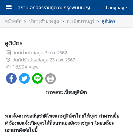
สถานเอกอัครราชทูต ณ กรุงพนมเปญ
Language
ห
หน้าหลัก
บริการด้านกงสุล
ทะเบียนราษฎร์
สูติบัตร
น้
า
แ
สูติบัตร
ร
วันที่นำเข้าข้อมูล
7 ก.ย. 2562
ก
วันที่ปรับปรุงข้อมูล
23 ก.พ. 2567
18,904
เ
view
กี่
ย
ว
การจดทะเบียนสูติบัตร
กั
บ
ส
หากต้องการขอสัญชาติไทยและสูติบัตรไทยให้บุตร สามารถยื่น
ถ
คำร้องขอแจ้งเกิดบุตรได้ที่สถานเอกอัครราชทูตฯ โดยเตรียม
า
เอกสารดังต่อไปนี้
น