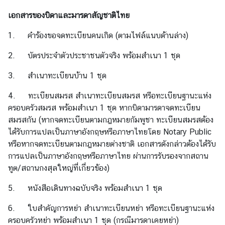
เ
เอกสารของบิดาและมารดาสัญชาติไทย
อ
ก
1. คำร้องขอจดทะเบียนคนเกิด (ตามไฟล์แนบด้านล่าง)
อั
2. บัตรประจำตัวประชาชนตัวจริง พร้อมสำเนา 1 ชุด
ค
ร
3. สำเนาทะเบียนบ้าน 1 ชุด
ร
า
4. ทะเบียนสมรส สำเนาทะเบียนสมรส หรือทะเบียนฐานะแห่ง
ช
ครอบครัวสมรส พร้อมสำเนา 1 ชุด หากบิดามารดาจดทะเบียน
ทู
สมรสกัน (หากจดทะเบียนตามกฎหมายกัมพูชา ทะเบียนสมรสต้อง
ต
ได้รับการแปลเป็นภาษาอังกฤษหรือภาษาไทยโดย Notary Public
ฯ
หรือหากจดทะเบียนตามกฎหมายต่างชาติ เอกสารดังกล่าวต้องได้รับ
การแปลเป็นภาษาอังกฤษหรือภาษาไทย ผ่านการรับรองจากสถาน
ทูต/สถานกงสุลใหญ่ที่เกี่ยวข้อง)
ข่
า
5. หนังสือเดินทางฉบับจริง พร้อมสำเนา 1 ชุด
ว
6. ใบสำคัญการหย่า สำเนาทะเบียนหย่า หรือทะเบียนฐานะแห่ง
แ
ครอบครัวหย่า พร้อมสำเนา 1 ชุด (กรณีมารดาเคยหย่า)
ล