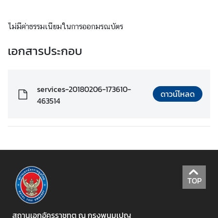
ะ
กิ
ไม่มีค่าธรรมเนียมในการออกมรณบัตร
จ
ก
เอกสารประกอบ
ร
ร
ม
services-20180206-173610-
ดาวน์โหลด
463514
ธุ
ร
กิ
จ
ข้
TOP
อ
มู
ล
สถานเอกอัครราชทูต ณ กรุงพนมเปญ