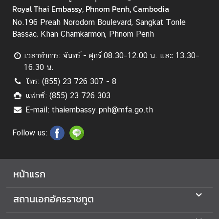
ก
Royal Thai Embassy, Phnom Penh, Cambodia
า
No.196 Preah Norodom Boulevard, Sangkat Tonle
ร
Bassac, Khan Chamkarmon, Phnom Penh
ต
ร
เวลาทำการ: จันทร์ - ศุกร์ 08.30–12.00 น. และ 13.30–
ว
16.30 น.
จ
โทร: (855) 23 726 307 - 8
ล
แฟกซ์: (855) 23 726 303
ง
E-mail: thaiembassy.pnh@mfa.go.th
ต
ร
Follow us:
า
(
V
I
หน้าแรก
S
A
สถานเอกอัครราชทูต
)