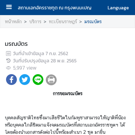
สถานเอกอัครราชทูต ณ กรุงพนมเปญ
Language
ห
หน้าหลัก
บริการ
ทะเบียนราษฎร์
มรณบัตร
น้
า
แ
มรณบัตร
ร
วันที่นำเข้าข้อมูล
7 ก.ย. 2562
ก
วันที่ปรับปรุงข้อมูล
28 พ.ย. 2565
5,997
เ
view
กี่
ย
ว
การขอมรณบัตร
กั
บ
ส
บุคคลสัญชาติไทยซึ่งมาเสียชีวิตในกัมพูชาสามารถให้ญาติพี่น้อง
ถ
หรือบุคคลใกล้ชิดมาแจ้งจดมรณบัตรที่สถานเอกอัครราชทูตฯ ได้
า
โดยต้องนำเอกสารดังต่อไปนี้พร้อมสำเนา 2 ชุด มายื่น
น