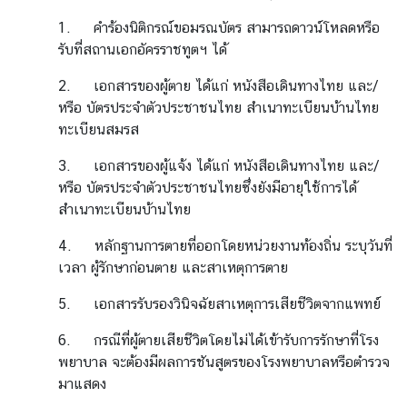
เ
1. คำร้องนิติกรณ์ขอมรณบัตร สามารถดาวน์โหลดหรือ
อ
รับที่สถานเอกอัครราชทูตฯ ได้
ก
อั
2. เอกสารของผู้ตาย ได้แก่ หนังสือเดินทางไทย และ/
ค
หรือ บัตรประจำตัวประชาชนไทย สำเนาทะเบียนบ้านไทย
ร
ทะเบียนสมรส
ร
3. เอกสารของผู้แจ้ง ได้แก่ หนังสือเดินทางไทย และ/
า
หรือ บัตรประจำตัวประชาชนไทยซึ่งยังมีอายุใช้การได้
ช
สำเนาทะเบียนบ้านไทย
ทู
ต
4. หลักฐานการตายที่ออกโดยหน่วยงานท้องถิ่น ระบุวันที่
ฯ
เวลา ผู้รักษาก่อนตาย และสาเหตุการตาย
5. เอกสารรับรองวินิจฉัยสาเหตุการเสียชีวิตจากแพทย์
ข่
า
6. กรณีที่ผู้ตายเสียชีวิตโดยไม่ได้เข้ารับการรักษาที่โรง
ว
พยาบาล จะต้องมีผลการชันสูตรของโรงพยาบาลหรือตำรวจ
แ
มาแสดง
ล