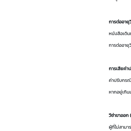
ก
า
ร
การต่ออายุวี
ต
ร
หนังสือเดิน
ว
การต่ออายุว
จ
ล
ง
ต
การเสียค่าป
ร
ค่าปรับกรณีอ
า
(
หากอยู่เกิน
V
I
S
วีซ่าขาออก 
A
)
ผู้ที่ไม่สา