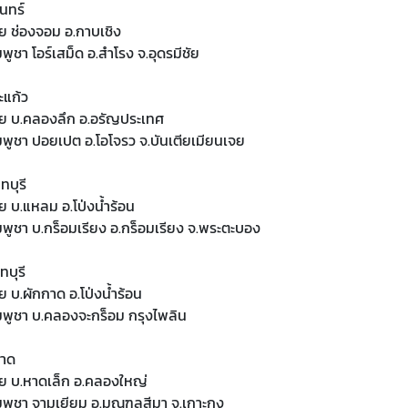
ินทร์
ทย ช่องจอม อ.กาบเชิง
มพูชา โอร์เสม็ด อ.สําโรง จ.อุดรมีชัย
ะแก้ว
ไทย บ.คลองลึก อ.อรัญประเทศ
ัมพูชา ปอยเปต อ.โอโจรว จ.บันเตียเมียนเจย
ทบุรี
ทย บ.แหลม อ.โป่งน้ำร้อน
ัมพูชา บ.กร็อมเรียง อ.กร็อมเรียง จ.พระตะบอง
ทบุรี
ทย บ.ผักกาด อ.โป่งน้ำร้อน
ัมพูชา บ.คลองจะกร็อม กรุงไพลิน
ราด
ไทย บ.หาดเล็ก อ.คลองใหญ่
กัมพูชา จามเยียม อ.มณฑลสีมา จ.เกาะกง