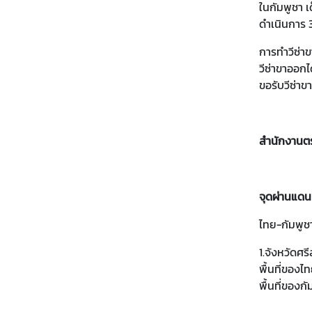
ในกัมพูชา
เด
ดำเนินการ 
บ
ริ
การทำวีซ่า
ก
วีซ่าขาออกไ
า
ขอรับวีซ่าข
ร
ด้
า
สำนักงานตร
น
ก
ง
สุ
จุดผ่านแด
ล
ไทย-กัมพูช
1.จังหวัดศร
เ
พื้นที่ของไท
ม
พื้นที่ของก
นู
ส่