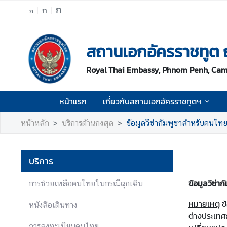
ก
ก
ก
ห
สถานเอกอัครราชทูต
น้
า
Royal Thai Embassy, Phnom Penh, Ca
แ
ร
ก
หน้าแรก
เกี่ยวกับสถานเอกอัครราชทูตฯ
เ
หน้าหลัก
บริการด้านกงสุล
ข้อมูลวีซ่ากัมพูชาสำหรับคนไท
กี่
ย
ว
บริการ
กั
บ
ข้อมูลวีซ่า
การช่วยเหลือคนไทยในกรณีฉุกเฉิน
ส
ถ
หมายเหตุ
ข
หนังสือเดินทาง
า
ต่างประเทศ
น
การลงทะเบียนคนไทย