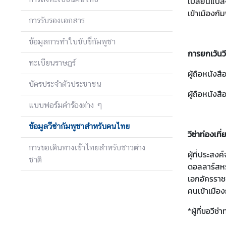
เปลี่ยนแปล
เ
เข้าเมืองกัม
การรับรองเอกสาร
อ
ก
ข้อมูลการทำใบขับขี่กัมพูชา
อั
การยกเว้นวี
ค
ทะเบียนราษฎร์
ร
ผู้ถือหนังส
ร
บัตรประจำตัวประชาชน
ผู้ถือหนังส
า
แบบฟอร์มคำร้องต่าง ๆ
ช
ทู
ข้อมูลวีซ่ากัมพูชาสำหรับคนไทย
ต
วีซ่าท่องเที่
ฯ
การขอเดินทางเข้าไทยสำหรับชาวต่าง
ผู้ที่ประสงค
ชาติ
ดอลลาร์สหรั
ข่
เอกอัครราชท
า
คนเข้าเมือง
ว
*ผู้ที่ขอวี
แ
ล