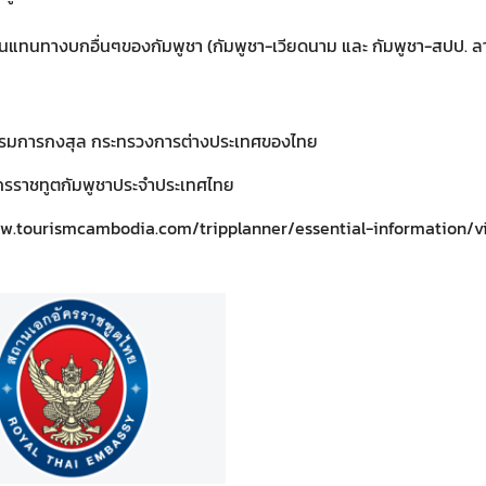
่านแทนทางบกอื่นๆของกัมพูชา (กัมพูชา-เวียดนาม และ กัมพูชา-สปป. ล
กรมการกงสุล กระทรวงการต่างประเทศของไทย
ครราชทูตกัมพูชาประจำประเทศไทย
ww.tourismcambodia.com/tripplanner/essential-information/