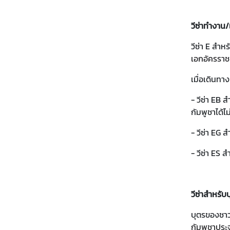
ะ
กิ
วีซ่าทำงาน/
จ
วีซ่า E สำห
ก
เอกอัครราช
ร
ร
เมื่อเดินทา
ม
- วีซ่า EB 
กัมพูชาได้ไม
ธุ
ร
- วีซ่า EG 
กิ
- วีซ่า ES 
จ
ข้
วีซ่าสำหรับ
อ
มู
บุตรของชาวก
ล
กัมพูชาประ