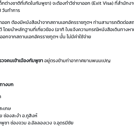
็กต่างชาติที่เกิดในกัมพูชา) จะต้องทำวีซ่าขาออก (Exit Visa) ที่สำนักง
3 วันทำการ
ขาออก ต้องมีหนังสือนำจากสถานเอกอัครราชทูตฯ ท่านสามารถติดต่อส
ด้ โดยนำหลักฐานที่เกี่ยวข้อง (อาทิ ใบแจ้งความกรณีหนังสือเดินทางหาย 
าออกจากสถานเอกอัครราชทูตฯ นั้น ไม่มีค่าใช้จ่าย
วจคนเข้าเมืองกัมพูชา
อยู่ตรงข้ามท่าอากาศยานพนมเปญ
นทางบก
า
ีสะเกษ
ย ช่องสะงํา อ.ภูสิงห์
ัมพูชา ช่องจวม อ.อัลลองเวง จ.อุดรมีชัย