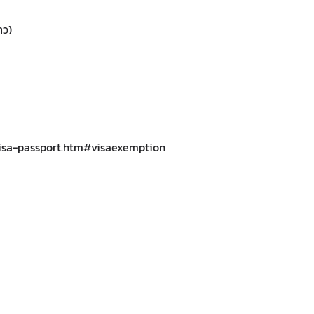
าว)
visa-passport.htm#visaexemption