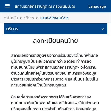
สถานเอกอัครราชทูต ณ กรุงพนมเปญ
Language
ห
หน้าหลัก
บริการ
ลงทะเบียนคนไทย
น้
บริการ
า
แ
ลงทะเบียนคนไทย
ร
ก
สถานเอกอัครราชทูตฯ ขอความร่วมมือชาวไทยที่พำนักอ
เ
ยูในกัมพูชาเป็นระยะเวลามากกว่า 6 เดือน ทำการลง
กี่
ทะเบียนคนไทย เพื่อที่สถานเอกอัครราชทูตฯ จะได้ทราบ
ย
จำนวนคนไทยที่อยู่ในเขตรับผิดชอบ สามารถแจ้งข้อมูล
ว
ข่าวสาร เชิญเข้าร่วมกิจกรรมต่าง ๆ และเป็นประโยชน์ใน
กั
การช่วยเหลือคนไทยในกรณีฉุกเฉิน
บ
ส
ข้อมูลที่สถานเอกอัครราชทูตฯ ได้รับแจ้งจากการลง
ถ
ทะเบียนจะเก็บเป็นความลับและจะไม่เผยแพร่ให้หน่วยงาน
า
หรือบุคคลอื่นทราบ หากจำเป็นต้องมีการเปิดเผยข้อมูล
น