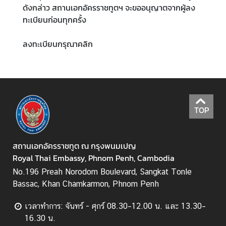
ดังกล่าว สถานเอกอัครราชทูตฯ จะขออนุญาตจากผู้ลง
เ
ทะเบียนก่อนทุกครั้ง
อ
ก
ลงทะเบียนกรุณา
คลิก
อั
ค
ร
ร
า
ช
TOP
ทู
ต
ฯ
สถานเอกอัครราชทูต ณ กรุงพนมเปญ
Royal Thai Embassy, Phnom Penh, Cambodia
No.196 Preah Norodom Boulevard, Sangkat Tonle
ข่
Bassac, Khan Chamkarmon, Phnom Penh
า
ว
เวลาทำการ: จันทร์ - ศุกร์ 08.30–12.00 น. และ 13.30–
แ
16.30 น.
ล