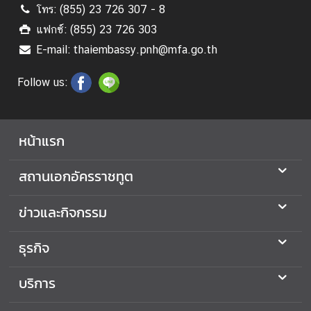
โทร: (855) 23 726 307 - 8
ะ
กิ
แฟกซ์: (855) 23 726 303
จ
E-mail: thaiembassy.pnh@mfa.go.th
ก
ร
Follow us:
ร
ม
หน้าแรก
ธุ
สถานเอกอัครราชทูต
ร
กิ
จ
ข่าวและกิจกรรม
ธุรกิจ
ข้
อ
บริการ
มู
ล