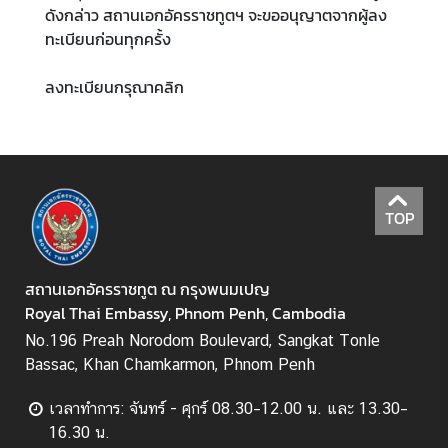
ดังกล่าว สถานเอกอัครราชทูตฯ จะขออนุญาตจากผู้ลง
เ
ทะเบียนก่อนทุกครั้ง
อ
ก
ลงทะเบียนกรุณา
คลิก
อั
ค
ร
ร
า
ช
TOP
ทู
ต
ฯ
สถานเอกอัครราชทูต ณ กรุงพนมเปญ
Royal Thai Embassy, Phnom Penh, Cambodia
No.196 Preah Norodom Boulevard, Sangkat Tonle
ข่
Bassac, Khan Chamkarmon, Phnom Penh
า
ว
เวลาทำการ: จันทร์ - ศุกร์ 08.30–12.00 น. และ 13.30–
แ
16.30 น.
ล