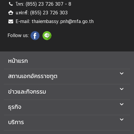
โทร: (855) 23 726 307 - 8
ะ
กิ
แฟกซ์: (855) 23 726 303
จ
E-mail: thaiembassy.pnh@mfa.go.th
ก
ร
Follow us:
ร
ม
หน้าแรก
ธุ
สถานเอกอัครราชทูต
ร
กิ
จ
ข่าวและกิจกรรม
ธุรกิจ
ข้
อ
บริการ
มู
ล