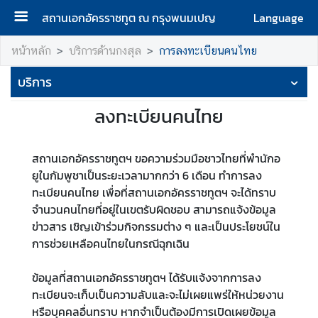
สถานเอกอัครราชทูต ณ กรุงพนมเปญ
Language
ห
หน้าหลัก
บริการด้านกงสุล
การลงทะเบียนคนไทย
น้
บริการ
า
แ
ลงทะเบียนคนไทย
ร
ก
สถานเอกอัครราชทูตฯ ขอความร่วมมือชาวไทยที่พำนักอ
เ
ยูในกัมพูชาเป็นระยะเวลามากกว่า 6 เดือน ทำการลง
กี่
ทะเบียนคนไทย เพื่อที่สถานเอกอัครราชทูตฯ จะได้ทราบ
ย
จำนวนคนไทยที่อยู่ในเขตรับผิดชอบ สามารถแจ้งข้อมูล
ว
ข่าวสาร เชิญเข้าร่วมกิจกรรมต่าง ๆ และเป็นประโยชน์ใน
กั
การช่วยเหลือคนไทยในกรณีฉุกเฉิน
บ
ส
ข้อมูลที่สถานเอกอัครราชทูตฯ ได้รับแจ้งจากการลง
ถ
ทะเบียนจะเก็บเป็นความลับและจะไม่เผยแพร่ให้หน่วยงาน
า
หรือบุคคลอื่นทราบ หากจำเป็นต้องมีการเปิดเผยข้อมูล
น