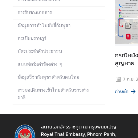
เ
การรับรองเอกสาร
อ
ก
ข้อมูลการทำใบขับขี่กัมพูชา
อั
ค
ทะเบียนราษฎร์
ร
ร
บัตรประจำตัวประชาชน
กรณีหนัง
า
สูญหาย
แบบฟอร์มคำร้องต่าง ๆ
ช
ทู
ข้อมูลวีซ่ากัมพูชาสำหรับคนไทย
7 ก.ย. 
ต
ฯ
การขอเดินทางเข้าไทยสำหรับชาวต่าง
อ่านต่อ
ชาติ
ข่
า
ว
สถานเอกอัครราชทูต ณ กรุงพนมเปญ
แ
Royal Thai Embassy, Phnom Penh,
ล