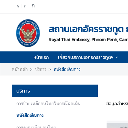
ก
ก
ก
ห
สถานเอกอัครราชทูต
น้
า
Royal Thai Embassy, Phnom Penh, Ca
แ
ร
ก
หน้าแรก
เกี่ยวกับสถานเอกอัครราชทูตฯ
เ
หน้าหลัก
บริการ
หนังสือเดินทาง
กี่
ย
ว
บริการ
กั
บ
ข้อมูลสำหร
การช่วยเหลือคนไทยในกรณีฉุกเฉิน
ส
ถ
หนังสือเดินทาง
า
น
การลงทะเบียนคนไทย