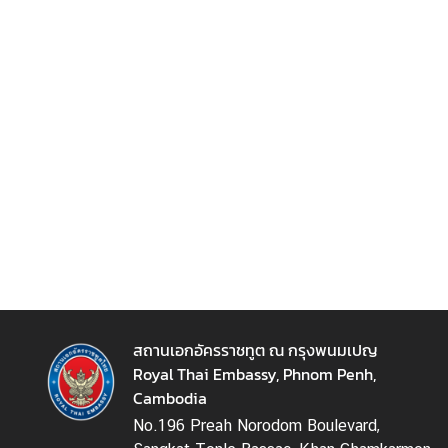
เ
อ
ก
อั
ค
ร
ร
า
ช
ทู
ต
ฯ
ข่
สถานเอกอัครราชทูต ณ กรุงพนมเปญ
า
Royal Thai Embassy, Phnom Penh,
ว
Cambodia
แ
No.196 Preah Norodom Boulevard,
ล