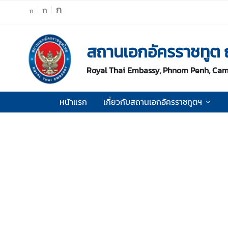
ก
ก
ก
ห
สถานเอกอัครราชทูต
น้
า
Royal Thai Embassy, Phnom Penh, Ca
แ
ร
ก
หน้าแรก
เกี่ยวกับสถานเอกอัครราชทูตฯ
เ
กี่
ย
ว
กั
บ
ส
ถ
า
น