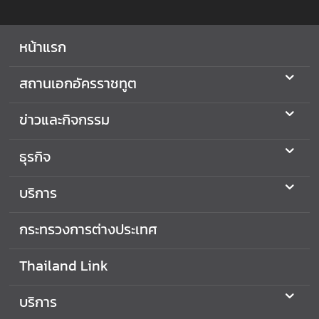
ะ
กิ
หน้าแรก
จ
ก
สถานเอกอัครราชทูต
ร
ร
ม
ข่าวและกิจกรรม
ธุรกิจ
ธุ
ร
บริการ
กิ
จ
กระทรวงการต่างประเทศ
ข้
Thailand Link
อ
มู
บริการ
ล