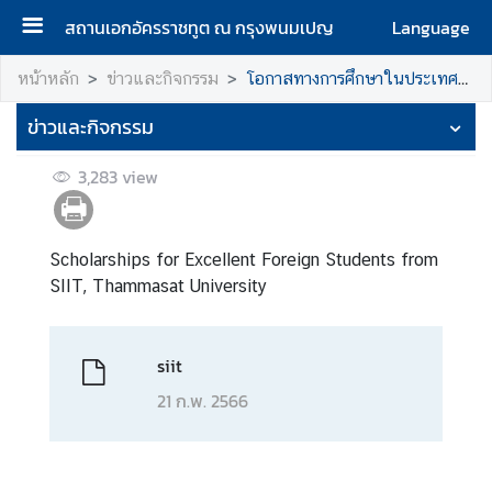
สถานเอกอัครราชทูต ณ กรุงพนมเปญ
Language
ห
หน้าหลัก
ข่าวและกิจกรรม
โอกาสทางการศึกษาในประเทศไทย
น้
ข่าวและกิจกรรม
า
แ
3,283
view
ร
ก
เ
Scholarships for Excellent Foreign Students from
กี่
SIIT, Thammasat University
ย
ว
กั
siit
บ
21 ก.พ. 2566
ส
ถ
า
น