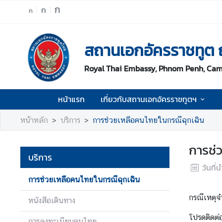
ก
ก
ก
ห
สถานเอกอัครราชทูต
น้
า
Royal Thai Embassy, Phnom Penh, Ca
แ
ร
ก
หน้าแรก
เกี่ยวกับสถานเอกอัครราชทูตฯ
เ
หน้าหลัก
บริการ
การช่วยเหลือคนไทยในกรณีฉุกเฉิน
กี่
ย
การช่
ว
บริการ
กั
วันที่
บ
การช่วยเหลือคนไทยในกรณีฉุกเฉิน
ส
ถ
กรณีเหตุจำ
หนังสือเดินทาง
า
โปรดติดต
น
การลงทะเบียนคนไทย