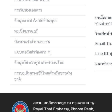
เ
การรับรองเอกสาร
อ
ก
กรณีสอบถา
ข้อมูลการทำใบขับขี่กัมพูชา
อั
ชาวต่างชาต
ค
ทะเบียนราษฎร์
โทรศัพท์
ร
ร
บัตรประจำตัวประชาชน
Email:
th
า
แบบฟอร์มคำร้องต่าง ๆ
ช
Line ID: 
ทู
ข้อมูลวีซ่ากัมพูชาสำหรับคนไทย
เวลาทำการ
ต
ฯ
การขอเดินทางเข้าไทยสำหรับชาวต่าง
ชาติ
ข่
า
ว
สถานเอกอัครราชทูต ณ กรุงพนมเปญ
แ
Royal Thai Embassy, Phnom Penh,
ล