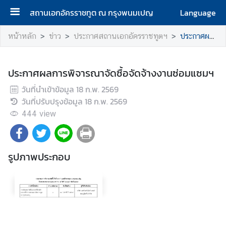
สถานเอกอัครราชทูต ณ กรุงพนมเปญ
Language
ห
หน้าหลัก
ข่าว
ประกาศสถานเอกอัครราชทูตฯ
ประกาศผลการพิจารณาจัดซื้อจัดจ้างงานซ่อมแซมฯ
น้
า
แ
ประกาศผลการพิจารณาจัดซื้อจัดจ้างงานซ่อมแซมฯ
ร
วันที่นำเข้าข้อมูล
18 ก.พ. 2569
ก
วันที่ปรับปรุงข้อมูล
18 ก.พ. 2569
444
เ
view
กี่
ย
ว
รูปภาพประกอบ
กั
บ
ส
ถ
า
น