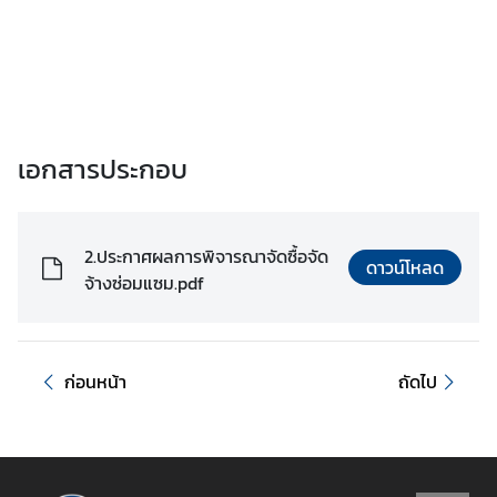
เ
อ
ก
อั
ค
ร
เอกสารประกอบ
ร
า
ช
2.ประกาศผลการพิจารณาจัดซื้อจัด
ทู
ดาวน์โหลด
จ้างซ่อมแซม.pdf
ต
ฯ
ก่อนหน้า
ถัดไป
ข่
า
ว
แ
ล