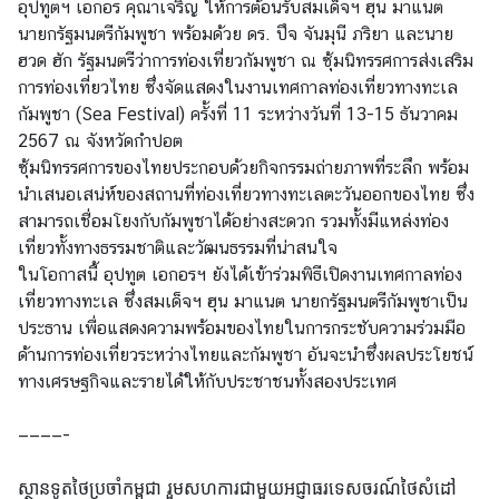
อุปทูตฯ เอกอร คุณาเจริญ ให้การต้อนรับสมเด็จฯ ฮุน มาแนต
เ
นายกรัฐมนตรีกัมพูชา พร้อมด้วย ดร. ปึจ จันมุนี ภริยา และนาย
อ
ฮวด ฮัก รัฐมนตรีว่าการท่องเที่ยวกัมพูชา ณ ซุ้มนิทรรศการส่งเสริม
ก
การท่องเที่ยวไทย ซึ่งจัดแสดงในงานเทศกาลท่องเที่ยวทางทะเล
อั
กัมพูชา (Sea Festival) ครั้งที่ 11 ระหว่างวันที่ 13-15 ธันวาคม
ค
2567 ณ จังหวัดกำปอต
ร
ซุ้มนิทรรศการของไทยประกอบด้วยกิจกรรมถ่ายภาพที่ระลึก พร้อม
ร
นำเสนอเสน่ห์ของสถานที่ท่องเที่ยวทางทะเลตะวันออกของไทย ซึ่ง
า
สามารถเชื่อมโยงกับกัมพูชาได้อย่างสะดวก รวมทั้งมีแหล่งท่อง
ช
เที่ยวทั้งทางธรรมชาติและวัฒนธรรมที่น่าสนใจ
ทู
ในโอกาสนี้ อุปทูต เอกอรฯ ยังได้เข้าร่วมพิธีเปิดงานเทศกาลท่อง
ต
เที่ยวทางทะเล ซึ่งสมเด็จฯ ฮุน มาแนต นายกรัฐมนตรีกัมพูชาเป็น
ฯ
ประธาน เพื่อแสดงความพร้อมของไทยในการกระชับความร่วมมือ
ด้านการท่องเที่ยวระหว่างไทยและกัมพูชา อันจะนำซึ่งผลประโยชน์
ทางเศรษฐกิจและรายได้ให้กับประชาชนทั้งสองประเทศ
ข่
า
————-
ว
แ
ស្ថានទូតថៃប្រចាំកម្ពុជា រួមសហការជាមួយអជ្ញាធរទេសចរណ៍ថៃសំដៅ
ล