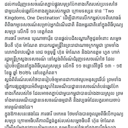
ដល់ការជំរុញទេសចរណ៍តភ្ជាប់ផ្លូវសមុទ្រប៉ែកខាងកើតរបស់ប្រទេសថៃ
ะ
ជាមួយតំបន់ឆ្នេរប៉ែកខាងត្បូងរបស់កម្ពុជា ក្រោមទស្សនៈទាន “Two
กิ
Kingdoms, One Destination” ដើម្បីជាការលើកកម្ពស់បទពិសោធន៍
จ
ពិពិធកម្មទេសចរណ៍សម្រាប់អ្នកដំណើរជាតិ និងអន្តរជាតិនៅក្នុងពិធីបុណ្យ
ก
សមុទ្រ លើកទី ១១ ខេត្តកំពត
ร
ភារធារី អេកអន ឃុណាចារ៉ើន បានផ្តល់បដិសណ្ឋារកិច្ចជូនចំពោះ សម្តេច
ร
ធិបតី ហ៊ុន ម៉ាណែត នាយករដ្ឋមន្ត្រីនៃព្រះរាជាណាចក្រកម្ពុជា ព្រមទាំង
ม
លោកជំទាវបណ្ឌិត ពេជ ចន្ទមុន្នី ហ៊ុន ម៉ាណែត និងឯកឧត្តម ហួត ហាក់
រដ្ឋមន្ត្រីក្រសួងទេសចរណ៍ នៅស្ដង់ពិព័រណ៍ជំរុញទេសចរណ៍ថៃ ដែល
ธุ
រៀបចំឡើងនៅក្នុងពិធីបុណ្យសមុទ្រ លើកទី ១១ ចន្លោះពីថ្ងៃទី ១៣ - ១៥
ร
ខែធ្នូ ឆ្នាំ ២០២៤ នៅខេត្តកំពត។
กิ
ស្តង់ពិព័រណ៍របស់ថៃបានរៀបចំឲ្យមានជាការថតរូបអនុស្សាវរីយ៍ ព្រមទាំង
จ
ធ្វើការផ្សព្វផ្សាយអំពីមន្តស្នេហ៍នៃរមណីយដ្ឋានទេសចរណ៍តំបន់ឆ្នេរប៉ែក
ខាងកើតរបស់ថៃ ដែលអាចតភ្ជាប់ជាមួយកម្ពុជាបានយ៉ាងងាយស្រួល ព្រម
ទាំងមានរមណីយដ្ឋានទេសចរណ៍ធម្មជាតិ និងវប្បធម៌ដែលគួរអោយចាប់
ข้
អារម្មណ៍ផងដែរ។
อ
ក្នុងឱកាសនេះផងដែរ ភារធារី អេកអន ថែមទាំងបានចូលរួមពិធីបើកបុណ្យ
มู
សមុទ្រ ក្រោមអធិបតីភាពដ៏ខ្ពង់ខ្ពស់របស់សម្តេចធិបតី ហ៊ុន ម៉ាណែត
ล
ដើម្បីសម្តែងនូវការត្រៀមលក្ខណៈសម្បត្តិរបស់ថៃនៅក្នុងការរឹតចំណង