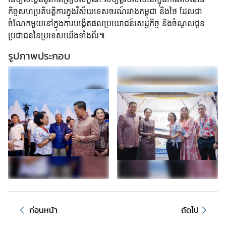
ก
កិច្ចសហប្រតិបត្តិការក្នុងវិស័យទេសចរណ៍រវាងកម្ពុជា និងថៃ ដែលជា
า
ចំណែកមួយនៅក្នុងការបង្កើតផលប្រយោជន៍សេដ្ឋកិច្ច និងចំណូលជូន
ร
ប្រជាជននៃប្រទេសយើងទាំងពីរ៕
ต
รูปภาพประกอบ
ร
ว
จ
ล
ง
ต
ร
า
(
V
I
S
A
ก่อนหน้า
ถัดไป
)