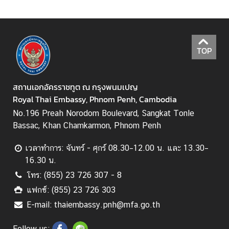
บ
ริ
ก
TOP
า
ร
ด้
สถานเอกอัครราชทูต ณ กรุงพนมเปญ
า
Royal Thai Embassy, Phnom Penh, Cambodia
น
No.196 Preah Norodom Boulevard, Sangkat Tonle
ก
Bassac, Khan Chamkarmon, Phnom Penh
ง
สุ
เวลาทำการ: จันทร์ - ศุกร์ 08.30–12.00 น. และ 13.30–
ล
16.30 น.
โทร: (855) 23 726 307 - 8
เ
แฟกซ์: (855) 23 726 303
ม
E-mail: thaiembassy.pnh@mfa.go.th
นู
ส่
Follow us: