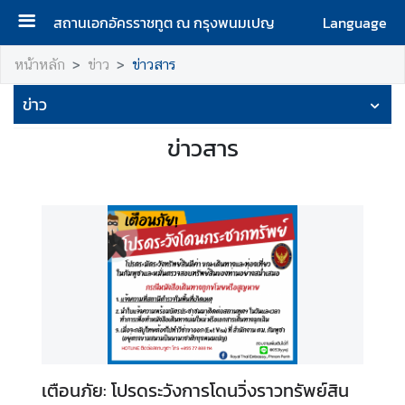
สถานเอกอัครราชทูต ณ กรุงพนมเปญ
Language
ห
หน้าหลัก
ข่าว
ข่าวสาร
น้
ข่าว
า
แ
ข่าวสาร
ร
ก
เ
กี่
ย
ว
กั
บ
ส
ถ
า
เตือนภัย: โปรดระวังการโดนวิ่งราวทรัพย์สิน
น