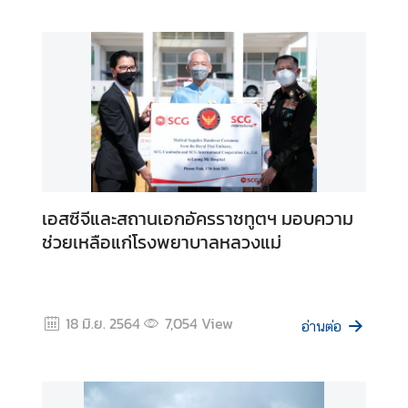
ก
า
ร
ต
ร
ว
จ
ล
ง
ต
เอสซีจีและสถานเอกอัครราชทูตฯ มอบความ
ร
ช่วยเหลือแก่โรงพยาบาลหลวงแม่
า
(
V
I
18 มิ.ย. 2564
7,054
View
อ่านต่อ
S
A
)