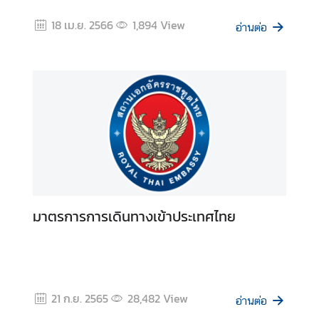
ะ
18 เม.ย. 2566
1,894
View
อ่านต่อ
กิ
จ
ก
ร
ร
ม
ธุ
ร
กิ
จ
มาตรการการเดินทางเข้าประเทศไทย
ข้
อ
มู
21 ก.ย. 2565
28,482
View
อ่านต่อ
ล