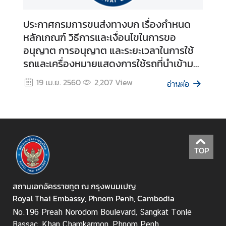
ประกาศกรมการขนส่งทางบก เรื่องกำหนด
หลักเกณฑ์ วิธีการและเงื่อนไขในการขอ
อนุญาต การอนุญาต และระยะเวลาในการใช้
รถและเครื่องหมายแสดงการใช้รถที่นำเข้ามา
ในราชอาณาจักรเป็นการชั่วคราว เพื่อใช้ใน
19 เม.ย. 2560
2,207
View
อ่านต่อ
การท่องเที่ยวหรือการอื่นใดที่มีความจำเป็น
เฉพาะกรณี พ.ศ. 2559
TOP
สถานเอกอัครราชทูต ณ กรุงพนมเปญ
Royal Thai Embassy, Phnom Penh, Cambodia
No.196 Preah Norodom Boulevard, Sangkat Tonle
Bassac, Khan Chamkarmon, Phnom Penh