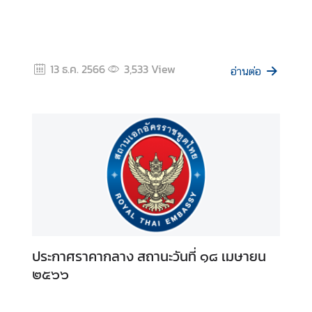
เ
อ
ก
อั
13 ธ.ค. 2566
3,533
View
อ่านต่อ
ค
ร
ร
า
ช
ทู
ต
ฯ
ข่
ประกาศราคากลาง สถานะวันที่ ๑๘ เมษายน
า
๒๕๖๖
ว
แ
ล