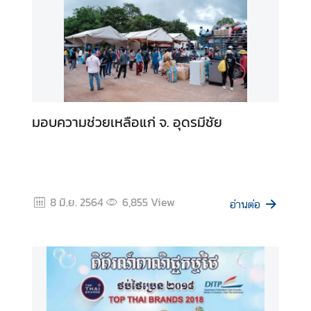
บ
ริ
ก
า
ร
ด้
มอบความช่วยเหลือแก่ จ. อุดรมีชัย
า
น
ก
ง
สุ
8 มิ.ย. 2564
6,855
View
อ่านต่อ
ล
เ
ม
นู
ส่