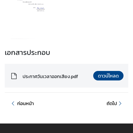
เ
อ
ก
อั
ค
ร
ร
เอกสารประกอบ
า
ช
ทู
ดาวน์โหลด
ประกาศวันเวลาออกเสียง.pdf
ต
ฯ
ข่
ก่อนหน้า
ถัดไป
า
ว
แ
ล