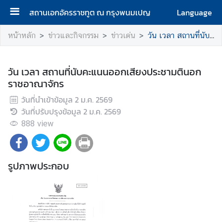
สถานเอกอัครราชทูต ณ กรุงพนมเปญ
Language
ห
หน้าหลัก
ข่าวและกิจกรรม
ข่าวเด่น
วัน เวลา สถานที่นับคะแนนออกเสียงประชามตินอกราชอาณาจักร
น้
า
แ
วัน เวลา สถานที่นับคะแนนออกเสียงประชามตินอก
ร
ราชอาณาจักร
ก
วันที่นำเข้าข้อมูล
2 ม.ค. 2569
วันที่ปรับปรุงข้อมูล
2 ม.ค. 2569
เ
888
กี่
view
ย
ว
กั
รูปภาพประกอบ
บ
ส
ถ
า
น