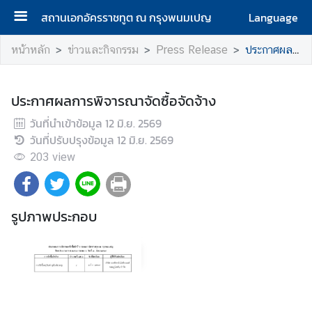
สถานเอกอัครราชทูต ณ กรุงพนมเปญ
Language
ห
หน้าหลัก
ข่าวและกิจกรรม
Press Release
ประกาศผลการพิจารณาจัดซื้อจัดจ้าง
น้
า
แ
ประกาศผลการพิจารณาจัดซื้อจัดจ้าง
ร
วันที่นำเข้าข้อมูล
12 มิ.ย. 2569
ก
วันที่ปรับปรุงข้อมูล
12 มิ.ย. 2569
203
เ
view
กี่
ย
ว
รูปภาพประกอบ
กั
บ
ส
ถ
า
น