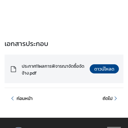
เ
อ
ก
อั
ค
ร
เอกสารประกอบ
ร
า
ช
ประกาศ11ผลการพิจารณาจัดซื้อจัด
ทู
ดาวน์โหลด
จ้าง.pdf
ต
ฯ
ก่อนหน้า
ถัดไป
ข่
า
ว
แ
ล